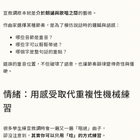
宣敘調原本就是
介於朗誦與歌唱之間
的藝術。
作曲家選擇某種節奏，是為了模仿說話時的邏輯與語感：
哪些音節是重音？
哪些字可以輕輕帶過？
哪個字是整句話的重點？
錯誤的重音位置，不但破壞了語意，也讓節奏韻律變得奇怪與僵
硬。
情緒：用感受取代重複性機械練
習
很多學生練宣敘調時會一遍又一遍「唱過」曲子，
卻沒注意到，
其實你可以只用「唸」的方式練習
。