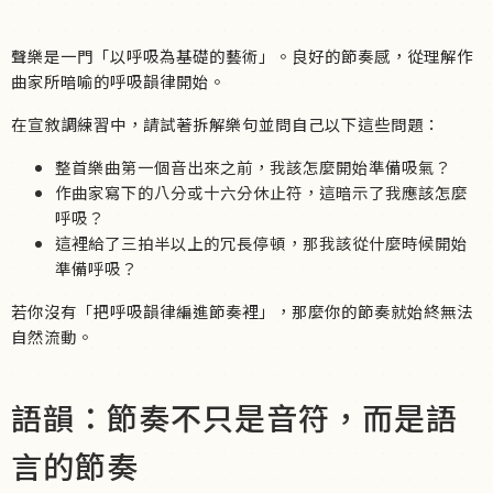
聲樂是一門「以呼吸為基礎的藝術」。良好的節奏感，從理解作
曲家所暗喻的呼吸韻律開始。
在宣敘調練習中，請試著拆解樂句並問自己以下這些問題：
整首樂曲第一個音出來之前，我該怎麼開始準備吸氣？
作曲家寫下的八分或十六分休止符，這暗示了我應該怎麼
呼吸？
這裡給了三拍半以上的冗長停頓，那我該從什麼時候開始
準備呼吸？
若你沒有「把呼吸韻律編進節奏裡」，那麼你的節奏就始終無法
自然流動。
語韻：節奏不只是音符，而是語
言的節奏