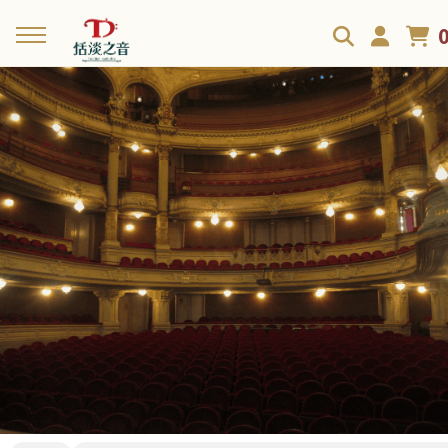
回主選單
回主選單
回主選單
回主選單
最新線上課程
與我預約
聲樂文章與影音
活動資訊
《 情緒，是你最大的聲音開關
個別課預約
部落格
演出資訊
》破解舞台緊張
聲樂個別課介紹
Podcast
《聲樂地圖：Appoggio 與呼
吸的覺察全書》
合作邀約
《 最完整的覺察課：情緒、聲
音與呼吸一次理解 》