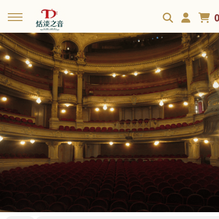
回主選單
回主選單
回主選單
回主選單
最新線上課程
與我預約
聲樂文章與影音
活動資訊
《 情緒，是你最大的聲音開關
個別課預約
部落格
演出資訊
》破解舞台緊張
聲樂個別課介紹
Podcast
《聲樂地圖：Appoggio 與呼
吸的覺察全書》
合作邀約
《 最完整的覺察課：情緒、聲
音與呼吸一次理解 》