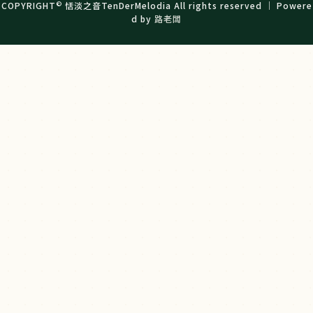
©
COPYRIGHT
恬淡之音TenDerMelodia All rights reserved ｜ Powere
d by
路老闆