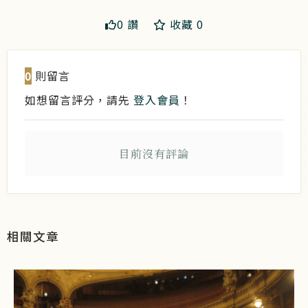
0 讚
收藏 0
送出
0
則留言
如想留言評分，請先
登入會員
！
目前沒有評論
相關文章