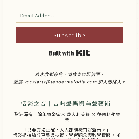
Subscribe
Built with Kit
若未收到來信，請檢查垃圾信匣，
並將 vocalarts@tendermelodia.com 加入聯絡人。
恬淡之音｜古典聲樂與美聲藝術
歐洲深造十餘年聲樂家× 義大利美聲 × 德國科學聲
樂
「只要方法正確，人人都能擁有好聲音。」
恬淡姐持續分享聲樂技術、學習觀念與教學實踐， 並