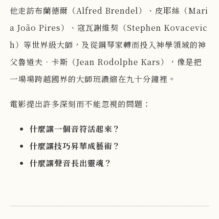
他走訪布蘭德爾（Alfred Brendel）、皮耶絲（Mari
a João Pires）、寇瓦謝維契（Stephen Kovacevic
h）等世界級大師，及從鋼琴家轉而投入神學領域的神
父魯道夫．卡斯（Jean Rodolphe Kars），像是把
一場場跨越國界的大師班濃縮在九十分鐘裡。
電影提出許多深刻而不能忽視的問題：
什麼讓一個音符活起來？
什麼讓技巧昇華成藝術？
什麼讓聲音長出靈魂？